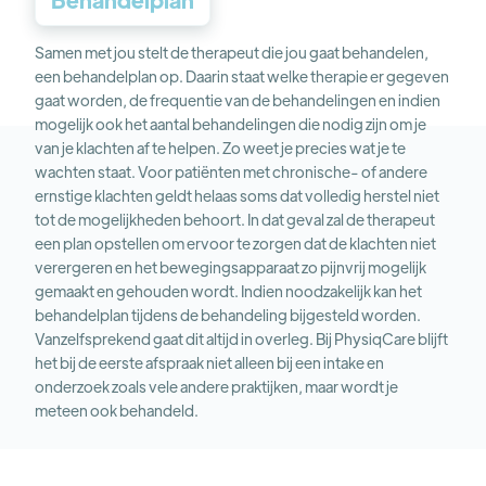
Samen met jou stelt de therapeut die jou gaat behandelen,
een behandelplan op. Daarin staat welke therapie er gegeven
gaat worden, de frequentie van de behandelingen en indien
mogelijk ook het aantal behandelingen die nodig zijn om je
van je klachten af te helpen. Zo weet je precies wat je te
wachten staat. Voor patiënten met chronische- of andere
ernstige klachten geldt helaas soms dat volledig herstel niet
tot de mogelijkheden behoort. In dat geval zal de therapeut
een plan opstellen om ervoor te zorgen dat de klachten niet
verergeren en het bewegingsapparaat zo pijnvrij mogelijk
gemaakt en gehouden wordt. Indien noodzakelijk kan het
behandelplan tijdens de behandeling bijgesteld worden.
Vanzelfsprekend gaat dit altijd in overleg. Bij PhysiqCare blijft
het bij de eerste afspraak niet alleen bij een intake en
onderzoek zoals vele andere praktijken, maar wordt je
meteen ook behandeld.