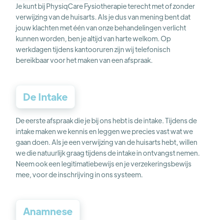
Je kunt bij PhysiqCare Fysiotherapie terecht met of zonder
verwijzing van de huisarts. Als je dus van mening bent dat
jouw klachten met één van onze behandelingen verlicht
kunnen worden, ben je altijd van harte welkom. Op
werkdagen tijdens kantooruren zijn wij telefonisch
bereikbaar voor het maken van een afspraak.
De Intake
De eerste afspraak die je bij ons hebt is de intake. Tijdens de
intake maken we kennis en leggen we precies vast wat we
gaan doen. Als je een verwijzing van de huisarts hebt, willen
we die natuurlijk graag tijdens de intake in ontvangst nemen.
Neem ook een legitimatiebewijs en je verzekeringsbewijs
mee, voor de inschrijving in ons systeem.
Anamnese