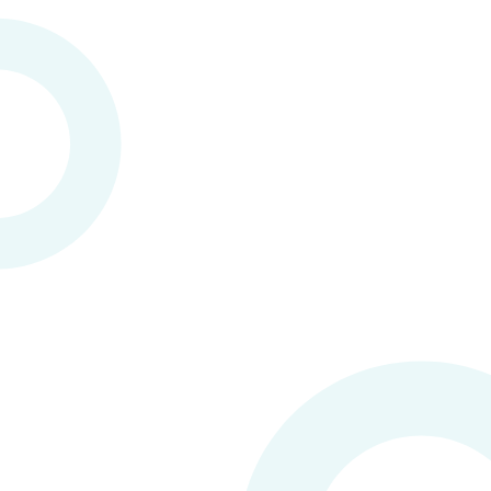
zorgverzekeraars. Ook blijven wij up to date van de
nieuwste inzichten en evidentie in ons vakgebied.
Resultaatgericht / doelgericht
Jouw doel en hulpvraag staat centraal. Wij doen er
alles aan om het beste resultaat te behalen. Wij zijn
er op gericht om niet alleen jouw eigen doelen te
halen, maar ook deze zelfs te overstijgen.