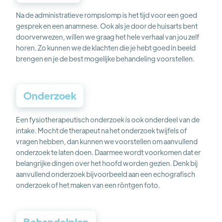
Na de administratieve rompslomp is het tijd voor een goed
gesprek en een anamnese. Ook als je door de huisarts bent
doorverwezen, willen we graag het hele verhaal van jou zelf
horen. Zo kunnen we de klachten die je hebt goed in beeld
brengen en je de best mogelijke behandeling voorstellen.
Onderzoek
Een fysiotherapeutisch onderzoek is ook onderdeel van de
intake. Mocht de therapeut na het onderzoek twijfels of
vragen hebben, dan kunnen we voorstellen om aanvullend
onderzoek te laten doen. Daarmee wordt voorkomen dat er
belangrijke dingen over het hoofd worden gezien. Denk bij
aanvullend onderzoek bijvoorbeeld aan een echografisch
onderzoek of het maken van een röntgen foto.
Behandelplan