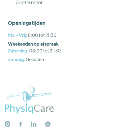
Zoetermeer
Openingstijden
Ma - Vrij
: 8:00 tot 21:30
Weekenden op afspraak
Zaterdag
: 08:00 tot 21:30
Zondag
: Gesloten



