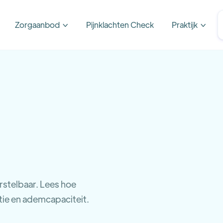
Zorgaanbod
Pijnklachten Check
Praktijk


stelbaar. Lees hoe
tie en ademcapaciteit.