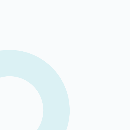
Fysiotherapie
Herstel begint met aandacht! Hoe
PhysiqCare verder kijkt dan je klacht!
Pijn verdwijnt niet als je de verkeerde plek
behandelt. Ontdek hoe PhysiqCare verder kijkt.
Lees meer
May 22, 2026