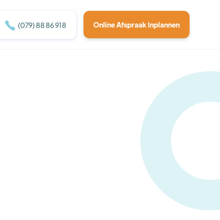

Online Afspraak Inplannen
(079) 88 86 918