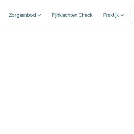
Zorgaanbod
Pijnklachten Check
Praktijk

