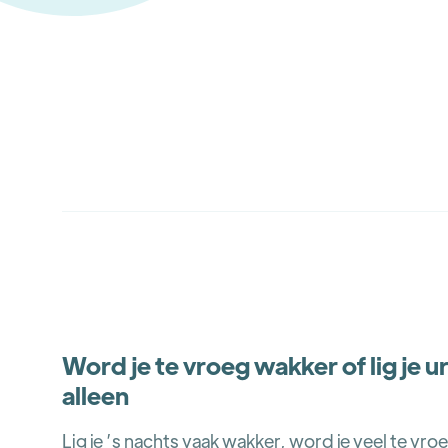
Mei Mei Chung-Yau
Word je te vroeg wakker of lig je u
alleen
Lig je ’s nachts vaak wakker, word je veel te vr