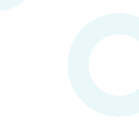
Resultaatgericht / doelgericht
Jouw doel en hulpvraag staat centraal. Wij doen er
alles aan om het beste resultaat te behalen. Wij zijn
er op gericht om niet alleen jouw eigen doelen te
halen, maar ook deze zelfs te overstijgen.
Zorg & cliëntgericht
Met een open en respectvolle sfeer zorgen we voor
een persoonlijke aandacht. Wij geven een hoge
prioriteit aan klanttevredenheid en dit is ook terug te