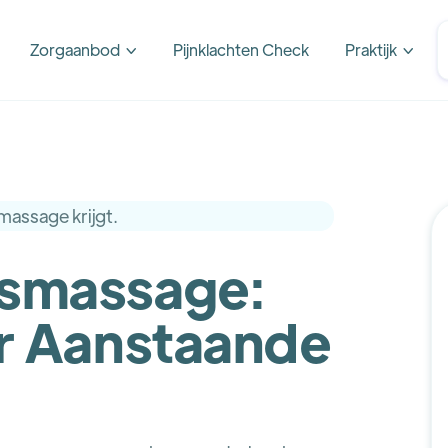
Zorgaanbod
Pijnklachten Check
Praktijk


smassage:
r Aanstaande